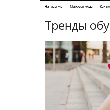
На главную
Мировая мода
Как но
Тренды обу